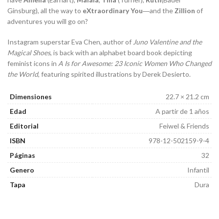
Ginsburg), all the way to
eXtraordinary You
―and the
Zillion
of
adventures you will go on?
Instagram superstar Eva Chen, author of
Juno Valentine and the
Magical Shoes
, is back with an alphabet board book depicting
feminist icons in
A Is for Awesome: 23 Iconic Women Who Changed
the World
, featuring spirited illustrations by Derek Desierto.
Dimensiones
22.7 × 21.2 cm
Edad
A partir de 1 años
Editorial
Feiwel & Friends
ISBN
978-12-502159-9-4
Páginas
32
Genero
Infantil
Tapa
Dura