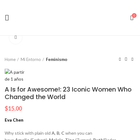
0
Clic para ampliar
Home
Mi Entorno
Feminismo
A Is for Awesome!: 23 Iconic Women Who
Changed the World
$
15,00
Eva Chen
Why stick with plain old
A
,
B
,
C
when you can
have
Amelia
(Earhart),
Malala
,
Tina
(Turner),
Ruth
(Bader